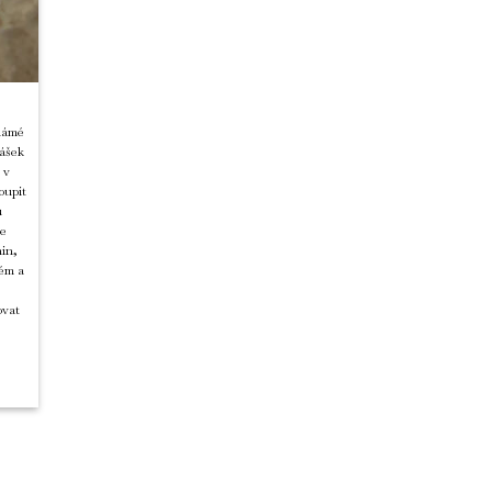
známé
rášek
 v
oupit
u
je
min,
tém a
ovat