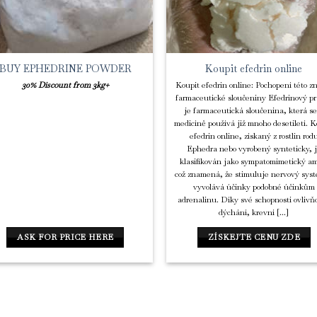
BUY EPHEDRINE POWDER
Koupit efedrin online
30% Discount from 3kg+
Koupit efedrin online: Pochopení této 
farmaceutické sloučeniny Efedrinový p
je farmaceutická sloučenina, která se
medicíně používá již mnoho desetiletí. K
efedrin online, získaný z rostlin rod
Ephedra nebo vyrobený synteticky, 
klasifikován jako sympatomimetický a
což znamená, že stimuluje nervový sys
vyvolává účinky podobné účinkům
adrenalinu. Díky své schopnosti ovlivň
dýchání, krevní [...]
ASK FOR PRICE HERE
ZÍSKEJTE CENU ZDE