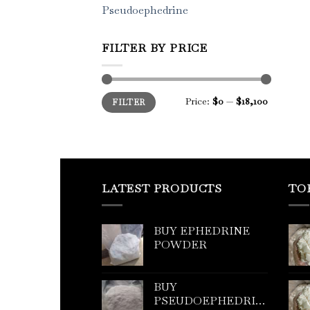
Pseudoephedrine
FILTER BY PRICE
Min
Max
Price:
$0
—
$18,100
FILTER
price
price
LATEST PRODUCTS
TO
BUY EPHEDRINE
POWDER
BUY
PSEUDOEPHEDRINE