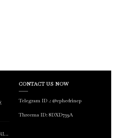
CONTACT US NOW
Telegram ID
.
: @ephedrinep
E
Threema ID: 8DXD739A
RINE