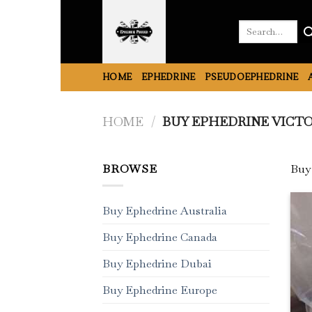
Skip
to
Search
for:
content
HOME
EPHEDRINE
PSEUDOEPHEDRINE
HOME
/
BUY EPHEDRINE VICT
BROWSE
Buy 
Buy Ephedrine Australia
Buy Ephedrine Canada
Buy Ephedrine Dubai
Buy Ephedrine Europe