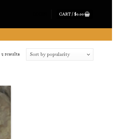
CART /
$
0.00
LOGIN
2 results
 to
list