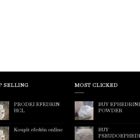
P SELLING
MOST CLICKED
PRODEJ EFEDRIN
BUY EPHEDRIN
HCL
POWDER
Koupit efedrin online
BUY
PSEUDOEPHED