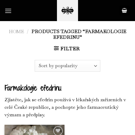
Skip
to
content
HOME
/
PRODUCTS TAGGED “FARMAKOLOGIE
EFEDRINU”
FILTER
Farmakologie efedrinu
Zjistěte, jak se efedrin používá v lékařských zařízeních v
celé České republice, a pochopte jeho farmaceutický
význam a předpisy.