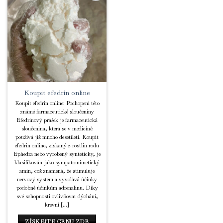
Add to
Wishlist
Koupit efedrin online
Koupit efedrin online: Pochopení této
známé farmaceutické sloučeniny
Efedrinový prášek je farmaceutická
sloučenina, která se v medicíně
používá již mnoho desetiletí. Koupit
efedrin online, získaný z rostlin rodu
Ephedra nebo vyrobený synteticky, je
klasifikován jako sympatomimetický
amin, což znamená, že stimuluje
nervový systém a vyvolává účinky
podobné účinkům adrenalinu. Díky
své schopnosti ovlivňovat dýchání,
krevní [...]
ZÍSKEJTE CENU ZDE