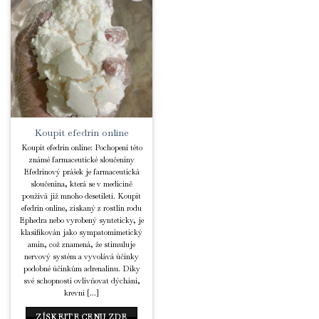
Add to
Wishlist
Koupit efedrin online
Koupit efedrin online: Pochopení této
známé farmaceutické sloučeniny
Efedrinový prášek je farmaceutická
sloučenina, která se v medicíně
používá již mnoho desetiletí. Koupit
efedrin online, získaný z rostlin rodu
Ephedra nebo vyrobený synteticky, je
klasifikován jako sympatomimetický
amin, což znamená, že stimuluje
nervový systém a vyvolává účinky
podobné účinkům adrenalinu. Díky
své schopnosti ovlivňovat dýchání,
krevní [...]
ZÍSKEJTE CENU ZDE