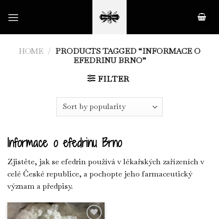
Skip
to
content
HOME
/
PRODUCTS TAGGED “INFORMACE O
EFEDRINU BRNO”
FILTER
Informace o efedrinu Brno
Zjistěte, jak se efedrin používá v lékařských zařízeních v
celé České republice, a pochopte jeho farmaceutický
význam a předpisy.