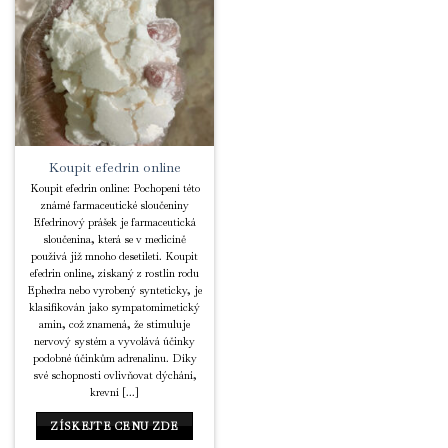
Add to
Wishlist
Koupit efedrin online
Koupit efedrin online: Pochopení této
známé farmaceutické sloučeniny
Efedrinový prášek je farmaceutická
sloučenina, která se v medicíně
používá již mnoho desetiletí. Koupit
efedrin online, získaný z rostlin rodu
Ephedra nebo vyrobený synteticky, je
klasifikován jako sympatomimetický
amin, což znamená, že stimuluje
nervový systém a vyvolává účinky
podobné účinkům adrenalinu. Díky
své schopnosti ovlivňovat dýchání,
krevní [...]
ZÍSKEJTE CENU ZDE