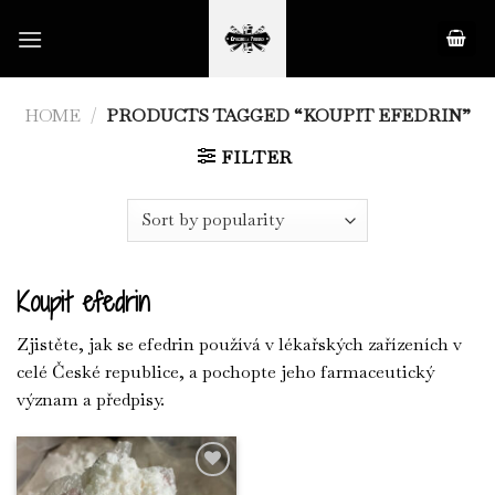
Skip
to
content
HOME
/
PRODUCTS TAGGED “KOUPIT EFEDRIN”
FILTER
Koupit efedrin
Zjistěte, jak se efedrin používá v lékařských zařízeních v
celé České republice, a pochopte jeho farmaceutický
význam a předpisy.