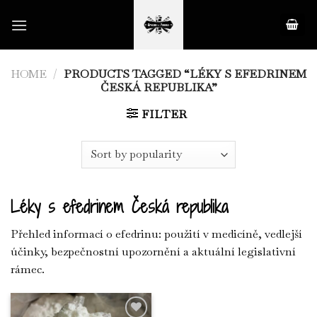
Skip
to
content
HOME
/
PRODUCTS TAGGED “LÉKY S EFEDRINEM
ČESKÁ REPUBLIKA”
FILTER
Léky s efedrinem Česká republika
Přehled informací o efedrinu: použití v medicíně, vedlejší
účinky, bezpečnostní upozornění a aktuální legislativní
rámec.