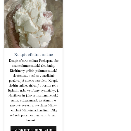
Add to
Wishlist
Koupit efedrin online
Koupit efedrin online: Pochopení této
známé farmaceutické sloučeniny
Efedrinový prášek je farmaceutická
sloučenina, která se v medicíně
používá již mnoho desetiletí. Koupit
efedrin online, získaný z rostlin rodu
Ephedra nebo vyrobený synteticky, je
klasifikován jako sympatomimetický
amin, což znamená, že stimuluje
nervový systém a vyvolává účinky
podobné účinkům adrenalinu. Díky
své schopnosti ovlivňovat dýchání,
krevní [...]
ZÍSKEJTE CENU ZDE