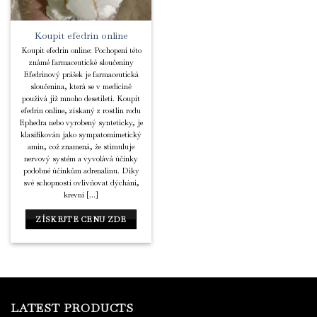
Koupit efedrin online
Koupit efedrin online: Pochopení této
známé farmaceutické sloučeniny
Efedrinový prášek je farmaceutická
sloučenina, která se v medicíně
používá již mnoho desetiletí. Koupit
efedrin online, získaný z rostlin rodu
Ephedra nebo vyrobený synteticky, je
klasifikován jako sympatomimetický
amin, což znamená, že stimuluje
nervový systém a vyvolává účinky
podobné účinkům adrenalinu. Díky
své schopnosti ovlivňovat dýchání,
krevní [...]
ZÍSKEJTE CENU ZDE
LATEST PRODUCTS