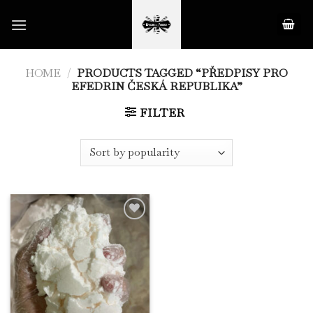
Skip
to
content
HOME
/
PRODUCTS TAGGED “PŘEDPISY PRO
EFEDRIN ČESKÁ REPUBLIKA”
FILTER
Add to
Wishlist