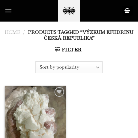
Skip
to
content
HOME
/
PRODUCTS TAGGED “VÝZKUM EFEDRINU
ČESKÁ REPUBLIKA”
FILTER
Add to
Wishlist