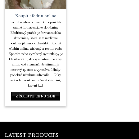
Koupit efedrin online
Koupit efedrin online: Pochopení této
známé farmaceutické sloučeniny
Efedrinový prášek je farmaceutická
sloučenina, která se v medicíně
používá již mnoho desetiletí. Koupit
efedrin online, získaný z rostlin rodu
Ephedra nebo vyrobený synteticky, je
klasifikován jako sympatomimetický
amin, což znamená, že stimuluje
nervový systém a vyvolává účinky
podobné účinkům adrenalinu. Díky
své schopnosti ovlivňovat dýchání,
krevní [...]
ZÍSKEJTE CENU ZDE
LATEST PRODUCTS